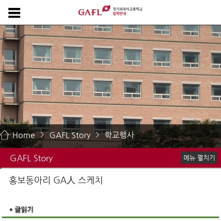
Home
GAFL Story
학교행사
>
>
GAFL Story
메뉴 펼치기
GAFL Life
홍보동아리 GA人 스케치
홍보동아리 GA人 스케치