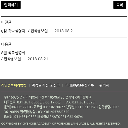
인쇄하기
목록
이전글
/ 입학홍보실
2018.08.21
8월 학교설명회
다음글
8월 학교설명회
/ 입학홍보실
2018.08.21
개인정보처리방침
저작권 지침 및 신고
이메일무단수집거부
관리자
우) 16075 경기도 의왕시 고산로 105번길 30 경기외국어고등학교
대표번호: 031-361-0500(08:00-17:00)
FAX: 031-361-0598
문의(08:00-17:00) : 교무실 031-361-0672 행정실 031-361-0673 입학상담: 031-
361-0659 전/편입상담 : 031-361-0576/0520
IB상담: 031-361-0538 IB행정(AP,SAT): 031-361-0694
COPYRIGHT BY GYENGGI ACADEMY OF FOREHGN LANGUAGES. ALL RIGHTS RESERVED.