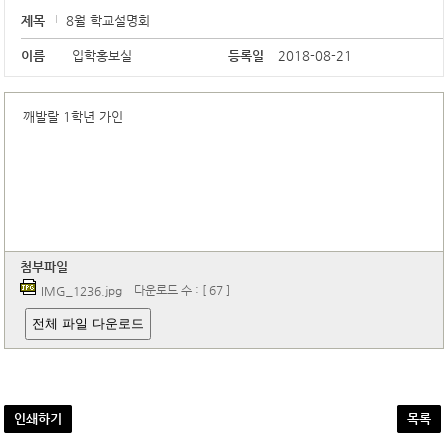
제목
8월 학교설명회
이름
입학홍보실
등록일
2018-08-21
깨발랄 1학년 가인
첨부파일
다운로드 수 : [ 67 ]
IMG_1236.jpg
전체 파일 다운로드
인쇄하기
목록