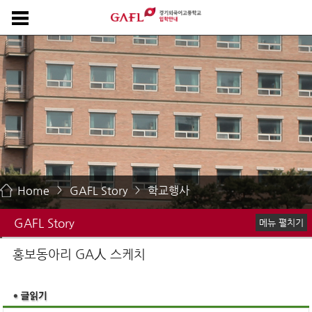
Home
GAFL Story
학교행사
>
>
GAFL Story
메뉴 펼치기
GAFL Life
홍보동아리 GA人 스케치
홍보동아리 GA人 스케치