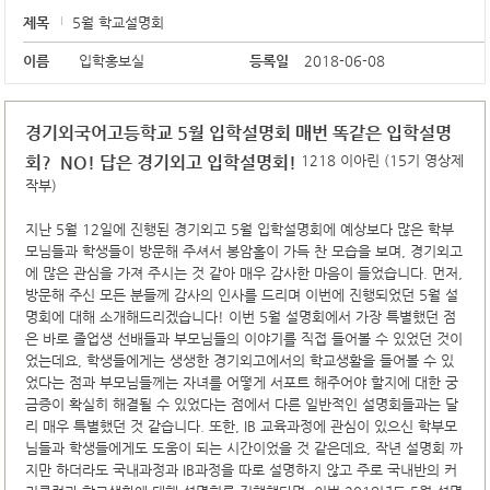
제목
5월 학교설명회
이름
입학홍보실
등록일
2018-06-08
경기외국어고등학교 5월 입학설명회 매번 똑같은 입학설명
회? NO! 답은 경기외고 입학설명회!
1218 이아린 (15기 영상제
작부)
지난 5월 12일에 진행된 경기외고 5월 입학설명회에 예상보다 많은 학부
모님들과 학생들이 방문해 주셔서 봉암홀이 가득 찬 모습을 보며, 경기외고
에 많은 관심을 가져 주시는 것 같아 매우 감사한 마음이 들었습니다. 먼저,
방문해 주신 모든 분들께 감사의 인사를 드리며 이번에 진행되었던 5월 설
명회에 대해 소개해드리겠습니다! 이번 5월 설명회에서 가장 특별했던 점
은 바로 졸업생 선배들과 부모님들의 이야기를 직접 들어볼 수 있었던 것이
었는데요, 학생들에게는 생생한 경기외고에서의 학교생활을 들어볼 수 있
었다는 점과 부모님들께는 자녀를 어떻게 서포트 해주어야 할지에 대한 궁
금증이 확실히 해결될 수 있었다는 점에서 다른 일반적인 설명회들과는 달
리 매우 특별했던 것 같습니다. 또한, IB 교육과정에 관심이 있으신 학부모
님들과 학생들에게도 도움이 되는 시간이었을 것 같은데요, 작년 설명회 까
지만 하더라도 국내과정과 IB과정을 따로 설명하지 않고 주로 국내반의 커