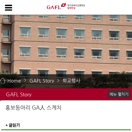
Home
GAFL Story
학교행사
>
>
GAFL Story
메뉴 펼치기
GAFL Life
홍보동아리 GA人 스케치
홍보동아리 GA人 스케치