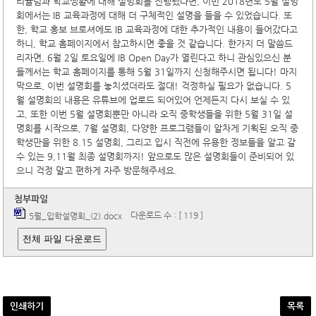
리큘럼과 학교생활에 대해 설명회를 진행했다면, 이번 2018년도 5월 설명
회에서는 IB 교육과정에 대해 더 구체적인 설명을 들을 수 있었습니다. 또
한, 학교 홍보 브로셔에도 IB 교육과정에 대한 추가적인 내용이 들어갔다고
하니, 학교 홈페이지에서 참고하시면 좋을 것 같습니다. 한가지 더 말씀드
리자면, 6월 2일 토요일에 IB Open Day가 열린다고 하니 관심있으신 분
들께서는 학교 홈페이지를 통해 5월 31일까지 신청해주시면 됩니다! 마지
막으로, 이번 설명회를 놓치셨더라도 절대! 걱정하실 필요가 없습니다. 5
월 설명회의 내용은 유튜브에 업로드 되어있어 언제든지 다시 보실 수 있
고, 또한 이번 5월 설명회뿐만 아니라 오직 중학생들을 위한 5월 31일 설
명회를 시작으로, 7월 설명회, 다양한 프로그램들이 알차게 기획된 오직 중
학생만을 위한 8.15 설명회, 그리고 입시 직전에 유용한 정보들을 알고 갈
수 있는 9,11월 최종 설명회까지! 앞으로도 많은 설명회들이 준비되어 있
으니 걱정 말고 편하게 자주 방문해주세요.
첨부파일
다운로드 수 : [ 119 ]
5월_입학설명회_(2).docx
전체 파일 다운로드
인쇄하기
목록