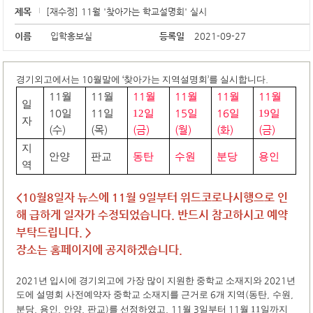
제목
[재수정] 11월 '찾아가는 학교설명회' 실시
이름
입학홍보실
등록일
2021-09-27
경기외고에서는
10
월말에
‘
찾아가는 지역설명회
’
를 실시합니다
.
11
월
11
월
11
월
11
월
11
월
11
월
일
10
일
11
일
12
일
15
일
16
일
19
일
자
(수
)
(목
)
(금
)
(월
)
(화
)
(금
)
지
안양
판교
동탄
수원
분당
용인
역
<10월8일자 뉴스에 11월 9일부터 위드코로나시행으로 인
해 급하게 일자가 수정되었습니다. 반드시 참고하시고 예약
부탁드립니다. >
장소는 홈페이지에 공지하겠습니다.
2021
년 입시에 경기외고에 가장 많이 지원한 중학교 소재지와
2021
년
도에 설명회 사전예약자 중학교 소재지를 근거로
6
개 지역
(
동탄
,
수원
,
분당
,
용인
,
안양
,
판교
)
를 선정하였고
, 11
월
3
일부터
11
월
11일까지