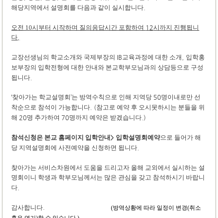
해당지역에서 설명회를 다음과 같이 실시합니다
.
오전 10시
부터 시작하며 질의응답시간 포함하여
12
시까지
진행됩니
다
,
교장선생님의 학교소개와 국제부장의
IB
교육과정에 대한 소개
,
입학홍
보부장의 입학전형에 대한 안내와 본교학부모님과의 상담등으로 구성
됩니다
.
‘
찾아가는 학교설명회
’
는 방역수칙으로 인해 지역당
50
명이내로만 선
착순으로 참석이 가능합니다
. (
참고로 예약 후 오시못하시는 분들을 위
해
20
명 추가하여
70
명까지 예약은 받겠습니다
.)
으로 들어가 해
>
참석신청은 본교 홈페이지 입학안내
입학설명회예약
당 지역설명회에 사전예약을 신청하면 됩니다
.
찾아가는 서비스차원에서 도움을 드리고자 올해 교외에서 실시하는 설
명회이니 학생과 학부모님께서는 많은 관심을 갖고 참석하시기 바랍니
다
.
.
감사합니다
(방역상황에 따라 일정이 변경(취소
혹은 연기)할 수 있습니다.)