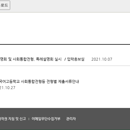
운로드
/ 입학홍보실
2021.10.07
설명회 및 사회통합전형, 특례설명회 실시
외국어고등학교 사회통합전형등 전형별 제출서류안내
21.10.27
저작권 지침 및 신고
이메일무단수집거부
관리자