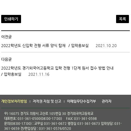
인쇄하기
목록
이전글
/ 입학홍보실
2021.10.20
2022학년도 신입학 전형 서류 양식 탑재
다음글
2022학년도 경기외국어고등학교 입학 전형 1단계 원서 접수 방법 안내
/ 입학홍보실
2021.11.16
개인정보처리방침
저작권 지침 및 신고
이메일무단수집거부
관리자
우) 16075 경기도 의왕시 고산로 105번길 30 경기외국어고등학교
대표번호: 031-361-0500(08:00-17:00)
FAX: 031-361-0598
문의(08:00-17:00) : 교무실 031-361-0672 행정실 031-361-0673 입학상담: 031-
361-0659 전/편입상담 : 031-361-0576/0520